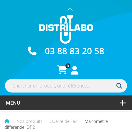
03 88 83 20 58
0
MENU
E-SHOP
Nos produits
Qualité de l'air
Manomètre
différentiel DP2